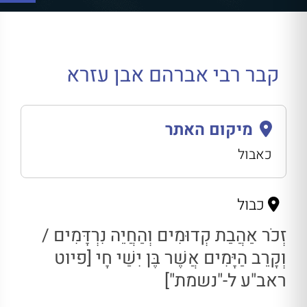
קבר רבי אברהם אבן עזרא
מיקום האתר
כאבול
כבול
זְכֹר אַהֲבַת קְדוּמִים וְהַחֲיֵה נִרְדָּמִים /
וְקָרֵב הַיָּמִים אֲשֶׁר בֶּן יִשַׁי חָי [פיוט
ראב"ע ל-"נשמת"]