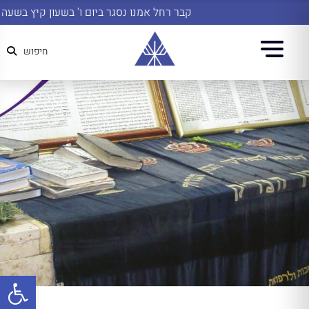
קבר רחל אמנו נסגר ביום ו' בשעון קיץ בשעה 14:45
חיפוש
פתח