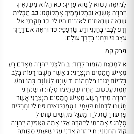
לִמְזִמָּה נָשׂוּא לַשָּׁוְא עָרֶיךָ:
כא
הֲלוֹא־מְשַׂנְאֶיךָ
יְ־הוָ־ה אֶשְׂנָא וּבִתְקוֹמְמֶיךָ אֶתְקוֹטָט:
כב
תַּכְלִית
שִׂנְאָה שְׂנֵאתִים לְאיְבִים הָיוּ לִי:
כג
חָקְרֵנִי אֵל
וְדַע לְבָבִי בְּחָנֵנִי וְדַע שַׂרְעַפָּי:
כד
וּרְאֵה אִם־דֶּרֶךְ־
עצֶב בִּי וּנְחֵנִי בְּדֶרֶךְ עוֹלָם:
פרק קמ
א
לַמְנַצֵּחַ מִזְמוֹר לְדָוִד:
ב
חַלְּצֵנִי יְ־הוָ־ה מֵאָדָם רָע
מֵאִישׁ חֲמָסִים תִּנְצְרֵנִי:
ג
אֲשֶׁר חָשְׁבוּ רָעוֹת בְּלֵב
כָּל־יוֹם יָגוּרוּ מִלְחָמוֹת:
ד
שָׁנְנוּ לְשׁוֹנָם כְּמוֹ נָחָשׁ
חֲמַת עַכְשׁוּב תַּחַת שְׂפָתֵימוֹ סֶלָה:
ה
שָׁמְרֵנִי
יְ־הוָ־ה מִידֵי רָשָׁע מֵאִישׁ חֲמָסִים תִּנְצְרֵנִי אֲשֶׁר
חָשְׁבוּ לִדְחוֹת פְּעָמָי:
ו
טָמְנוּ־גֵאִים פַּח לִי וַחֲבָלִים
פָּרְשׂוּ רֶשֶׁת לְיַד מַעְגָּל מקְשִׁים שָׁתוּ־לִי
סֶלָה:
ז
אָמַרְתִּי לַי־הוָ־ה אֵלִי אָתָּה הַאֲזִינָה יְ־הוָ־ה
קוֹל תַּחֲנוּנָי:
ח
יֱ־הוִֹ־ה אֲדנָי עז יְשׁוּעָתִי סַכּוֹתָה