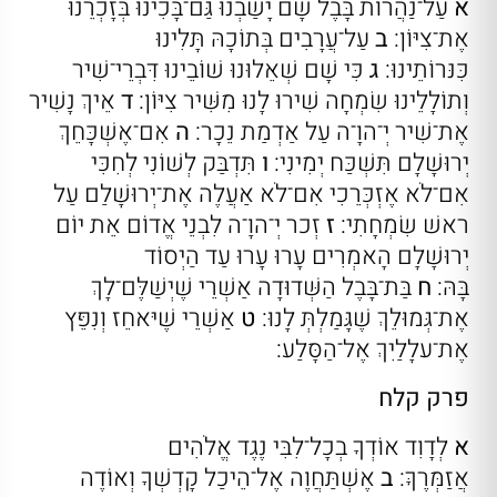
א
עַל־נַהֲרוֹת בָּבֶל שָׁם יָשַׁבְנוּ גַּם־בָּכִינוּ בְּזָכְרֵנוּ
אֶת־צִיּוֹן:
ב
עַל־עֲרָבִים בְּתוֹכָהּ תָּלִינוּ
כִּנּרוֹתֵינוּ:
ג
כִּי שָׁם שְׁאֵלוּנוּ שׁוֹבֵינוּ דִּבְרֵי־שִׁיר
וְתוֹלָלֵינוּ שִׂמְחָה שִׁירוּ לָנוּ מִשִּׁיר צִיּוֹן:
ד
אֵיךְ נָשִׁיר
אֶת־שִׁיר יְ־הוָ־ה עַל אַדְמַת נֵכָר:
ה
אִם־אֶשְׁכָּחֵךְ
יְרוּשָׁלָם תִּשְׁכַּח יְמִינִי:
ו
תִּדְבַּק לְשׁוֹנִי לְחִכִּי
אִם־לֹא אֶזְכְּרֵכִי אִם־לֹא אַעֲלֶה אֶת־יְרוּשָׁלַם עַל
ראשׁ שִׂמְחָתִי:
ז
זְכר יְ־הוָ־ה לִבְנֵי אֱדוֹם אֵת יוֹם
יְרוּשָׁלָם הָאמְרִים עָרוּ עָרוּ עַד הַיְסוֹד
בָּהּ:
ח
בַּת־בָּבֶל הַשְּׁדוּדָה אַשְׁרֵי שֶׁיְשַׁלֶּם־לָךְ
אֶת־גְּמוּלֵךְ שֶׁגָּמַלְתְּ לָנוּ:
ט
אַשְׁרֵי שֶׁיּאחֵז וְנִפֵּץ
אֶת־עלָלַיִךְ אֶל־הַסָּלַע:
פרק קלח
א
לְדָוִד אוֹדְךָ בְכָל־לִבִּי נֶגֶד אֱלֹהִים
אֲזַמְּרֶךָּ:
ב
אֶשְׁתַּחֲוֶה אֶל־הֵיכַל קָדְשְׁךָ וְאוֹדֶה