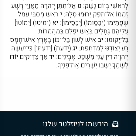
לְראשִׁי בְּיוֹם נָשֶׁק:
ט
אַל־תִּתֵּן יְ־הוָ־ה מַאֲוַיֵּי רָשָׁע
זְמָמוֹ אַל־תָּפֵק יָרוּמוּ סֶלָה:
י
ראשׁ מְסִבָּי עֲמַל
שְׂפָתֵימוֹ (יְכַסֵּומוֹ) [יְכַסֵּימוֹ]:
יא
(יִמּיטוּ) [יִמּוֹטוּ]
עֲלֵיהֶם גֶּחָלִים בָּאֵשׁ יַפִּלֵם בְּמַהֲמרוֹת
בַּל־יָקוּמוּ:
יב
אִישׁ לָשׁוֹן בַּל־יִכּוֹן בָּאָרֶץ אִישׁ־חָמָס
רָע יְצוּדֶנּוּ לְמַדְחֵפת:
יג
(יָדַעְתִּ) [יָדַעְתִּי] כִּי־יַעֲשֶׂה
יְ־הוָ־ה דִּין עָנִי מִשְׁפַּט אֶבְינִים:
יד
אַךְ צַדִּיקִים יוֹדוּ
לִשְׁמֶךָ יֵשְׁבוּ יְשָׁרִים אֶת־פָּנֶיךָ:
הירשמו לניוזלטר שלנו