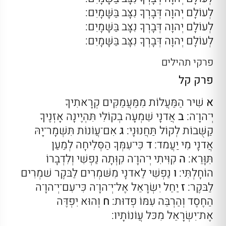
לְעוֹלָם יְהוָה דְּבָרְךָ נִצָּב בַּשָּׁמָיִם:
לְעוֹלָם יְהוָה דְּבָרְךָ נִצָּב בַּשָּׁמָיִם:
לְעוֹלָם יְהוָה דְּבָרְךָ נִצָּב בַּשָּׁמָיִם:
פרקי תהילים
פרק קל
א
שִׁיר הַמַּעֲלוֹת מִמַּעֲמַקִּים קְרָאתִיךָ
יְ־הוָ־ה:
ב
אֲדנָי שִׁמְעָה בְקוֹלִי תִּהְיֶינָה אָזְנֶיךָ
קַשֻּׁבוֹת לְקוֹל תַּחֲנוּנָי:
ג
אִם־עֲוֹנוֹת תִּשְׁמָר־יָהּ
אֲדנָי מִי יַעֲמד:
ד
כִּי־עִמְּךָ הַסְּלִיחָה לְמַעַן
תִּוָּרֵא:
ה
קִוִּיתִי יְ־הוָ־ה קִוְּתָה נַפְשִׁי וְלִדְבָרוֹ
הוֹחָלְתִּי:
ו
נַפְשִׁי לַאדנָי מִשּׁמְרִים לַבּקֶר שׁמְרִים
לַבּקֶר:
ז
יַחֵל יִשְׂרָאֵל אֶל־יְ־הוָ־ה כִּי־עִם־יְ־הוָ־ה
הַחֶסֶד וְהַרְבֵּה עִמּוֹ פְדוּת:
ח
וְהוּא יִפְדֶּה
אֶת־יִשְׂרָאֵל מִכּל עֲוֹנוֹתָיו: