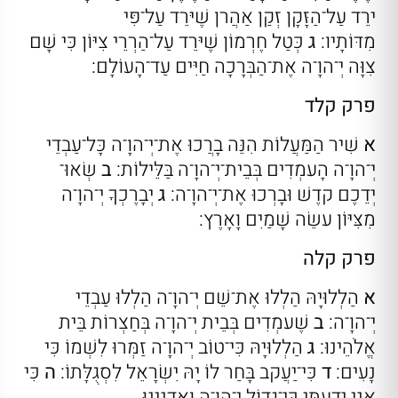
ירֵד עַל־הַזָּקָן זְקַן אַהֲרן שֶׁיּרֵד עַל־פִּי
מִדּוֹתָיו:
ג
כְּטַל חֶרְמוֹן שֶׁיּרֵד עַל־הַרְרֵי צִיּוֹן כִּי שָׁם
צִוָּה יְ־הוָ־ה אֶת־הַבְּרָכָה חַיִּים עַד־הָעוֹלָם:
פרק קלד
א
שִׁיר הַמַּעֲלוֹת הִנֵּה בָרֲכוּ אֶת־יְ־הוָ־ה כָּל־עַבְדֵי
יְ־הוָ־ה הָעמְדִים בְּבֵית־יְ־הוָ־ה בַּלֵּילוֹת:
ב
שְׂאוּ־
יְדֵכֶם קדֶשׁ וּבָרְכוּ אֶת־יְ־הוָ־ה:
ג
יְבָרֶכְךָ יְ־הוָ־ה
מִצִּיּוֹן עשֵׂה שָׁמַיִם וָאָרֶץ:
פרק קלה
א
הַלְלוּיָהּ הַלְלוּ אֶת־שֵׁם יְ־הוָ־ה הַלְלוּ עַבְדֵי
יְ־הוָ־ה:
ב
שֶׁעמְדִים בְּבֵית יְ־הוָ־ה בְּחַצְרוֹת בֵּית
אֱלֹהֵינוּ:
ג
הַלְלוּיָהּ כִּי־טוֹב יְ־הוָ־ה זַמְּרוּ לִשְׁמוֹ כִּי
נָעִים:
ד
כִּי־יַעֲקב בָּחַר לוֹ יָהּ יִשְׂרָאֵל לִסְגֻלָּתוֹ:
ה
כִּי
אֲנִי יָדַעְתִּי כִּי־גָדוֹל יְ־הוָ־ה וַאֲדנֵינוּ