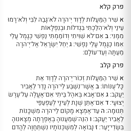
פרק קלא
א
שִׁיר הַמַּעֲלוֹת לְדָוִד יְ־הוָ־ה לֹא־גָבַהּ לִבִּי וְלֹא־רָמוּ
עֵינַי וְלֹא־הִלַּכְתִּי בִּגְדלוֹת וּבְנִפְלָאוֹת
מִמֶּנִּי:
ב
אִם־לֹא שִׁוִּיתִי וְדוֹמַמְתִּי נַפְשִׁי כְּגָמֻל עֲלֵי
אִמּוֹ כַּגָּמֻל עָלַי נַפְשִׁי:
ג
יַחֵל יִשְׂרָאֵל אֶל־יְ־הוָ־ה
מֵעַתָּה וְעַד־עוֹלָם:
פרק קלב
א
שִׁיר הַמַּעֲלוֹת זְכוֹר־יְ־הוָ־ה לְדָוִד אֵת
כָּל־עֻנּוֹתוֹ:
ב
אֲשֶׁר־נִשְׁבַּע לַי־הוָ־ה נָדַר לַאֲבִיר
יַעֲקב:
ג
אִם־אָבא בְּאהֶל בֵּיתִי אִם־אֶעֱלֶה עַל־עֶרֶשׂ
יְצוּעָי:
ד
אִם־אֶתֵּן שְׁנָת לְעֵינָי לְעַפְעַפַּי
תְּנוּמָה:
ה
עַד־אֶמְצָא מָקוֹם לַי־הוָ־ה מִשְׁכָּנוֹת
לַאֲבִיר יַעֲקב:
ו
הִנֵּה־שְׁמַעֲנוּהָ בְאֶפְרָתָה מְצָאנוּהָ
בִּשְׂדֵי־יָעַר:
ז
נָבוֹאָה לְמִשְׁכְּנוֹתָיו נִשְׁתַּחֲוֶה לַהֲדם