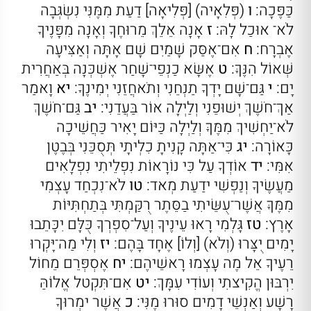
כַּפֶּכָה:
ו
(פְּלִאָיה) [פְּלִיאָה] דַעַת מִמֶּנִּי נִשְׂגְּבָה
לֹא־ אוּכַל לָהּ:
ז
אָנָה אֵלֵךְ מֵרוּחֶךָ וְאָנָה מִפָּנֶיךָ
אֶבְרָח:
ח
אִם־אֶסַּק שָׁמַיִם שָׁם אָתָּה וְאַצִּיעָה
שְּׁאוֹל הִנֶּךָּ:
ט
אֶשָּׂא כַנְפֵי־שָׁחַר אֶשְׁכְּנָה בְּאַחֲרִית
יָם:
י
גַּם־שָׁם יָדְךָ תַנְחֵנִי וְתֹאחֲזֵנִי יְמִינֶךָ:
יא
וָאמַר
אַךְ־חֹשֶׁךְ יְשׁוּפֵנִי וְלַיְלָה אוֹר בַּעֲדֵנִי:
יב
גַּם־חֹשֶׁךְ
לֹא־יַחְשִׁיךְ מִמֶּךָּ וְלַיְלָה כַּיּוֹם יָאִיר כַּחֲשֵׁיכָה
כָּאוֹרָה:
יג
כִּי־אַתָּה קָנִיתָ כִלְיתָי תְּסֻכֵּנִי בְּבֶטֶן
אִמִּי:
יד
אוֹדְךָ עַל כִּי נוֹרָאוֹת נִפְלֵיתִי נִפְלָאִים
מַעֲשֶׂיךָ וְנַפְשִׁי ידַעַת מְאד:
טו
לֹא־נִכְחַד עָצְמִי
מִמֶּךָּ אֲשֶׁר־עֻשֵּׂיתִי בַסֵּתֶר רֻקַּמְתִּי בְּתַחְתִּיּוֹת
אָרֶץ:
טז
גָּלְמִי רָאוּ עֵינֶיךָ וְעַל־סִפְרְךָ כֻּלָּם יִכָּתֵבוּ
יָמִים יֻצָּרוּ (וְלֹא) [וְלוֹ] אֶחָד בָּהֶם:
יז
וְלִי מַה־יָּקְרוּ
רֵעֶיךָ אֵל מֶה עָצְמוּ רָאשֵׁיהֶם:
יח
אֶסְפְּרֵם מֵחוֹל
יִרְבּוּן הֱקִיצתִי וְעוֹדִי עִמָּךְ:
יט
אִם־תִּקְטל אֱלוֹהַּ
רָשָׁע וְאַנְשֵׁי דָמִים סוּרוּ מֶנִּי:
כ
אֲשֶׁר ימְרוּךָ