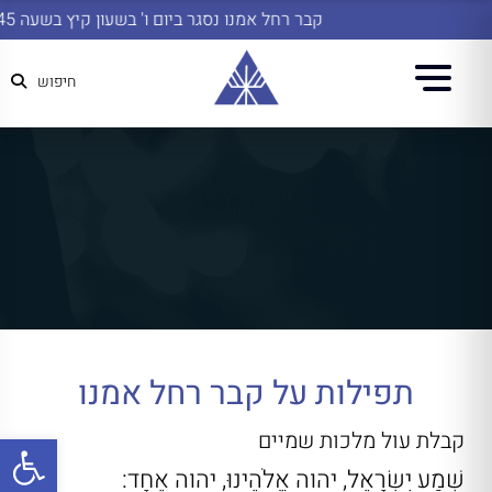
קבר רחל אמנו נסגר ביום ו' בשעון קיץ בשעה 14:45
חיפוש
תפילות על קבר רחל אמנו
קבלת עול מלכות שמיים
פתח
שְׁמַע יִשְׂרָאֵל, יהוה אֱלֹהֵינוּ, יהוה אֶחָד: