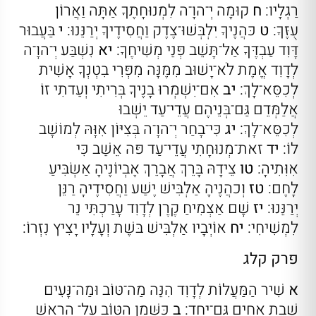
רַגְלָיו:
ח
קוּמָה יְ־הוָ־ה לִמְנוּחָתֶךָ אַתָּה וַאֲרוֹן
עֻזֶּךָ:
ט
כּהֲנֶיךָ יִלְבְּשׁוּ־צֶדֶק וַחֲסִידֶיךָ יְרַנֵּנוּ:
י
בַּעֲבוּר
דָּוִד עַבְדֶּךָ אַל־תָּשֵׁב פְּנֵי מְשִׁיחֶךָ:
יא
נִשְׁבַּע יְ־הוָ־ה
לְדָוִד אֱמֶת לֹא־יָשׁוּב מִמֶּנָּה מִפְּרִי בִטְנְךָ אָשִׁית
לְכִסֵּא־לָךְ:
יב
אִם־יִשְׁמְרוּ בָנֶיךָ בְּרִיתִי וְעֵדתִי זוֹ
אֲלַמְּדֵם גַּם־בְּנֵיהֶם עֲדֵי־עַד יֵשְׁבוּ
לְכִסֵּא־לָךְ:
יג
כִּי־בָחַר יְ־הוָ־ה בְּצִיּוֹן אִוָּהּ לְמוֹשָׁב
לוֹ:
יד
זאת־מְנוּחָתִי עֲדֵי־עַד פּה אֵשֵׁב כִּי
אִוִּתִיהָ:
טו
צֵידָהּ בָּרֵךְ אֲבָרֵךְ אֶבְיוֹנֶיהָ אַשְׂבִּיעַ
לָחֶם:
טז
וְכהֲנֶיהָ אַלְבִּישׁ יֶשַׁע וַחֲסִידֶיהָ רַנֵּן
יְרַנֵּנוּ:
יז
שָׁם אַצְמִיחַ קֶרֶן לְדָוִד עָרַכְתִּי נֵר
לִמְשִׁיחִי:
יח
אוֹיְבָיו אַלְבִּישׁ בּשֶׁת וְעָלָיו יָצִיץ נִזְרוֹ:
פרק קלג
א
שִׁיר הַמַּעֲלוֹת לְדָוִד הִנֵּה מַה־טּוֹב וּמַה־נָּעִים
שֶׁבֶת אַחִים גַּם־יָחַד:
ב
כַּשֶּׁמֶן הַטּוֹב עַל־ הָראשׁ