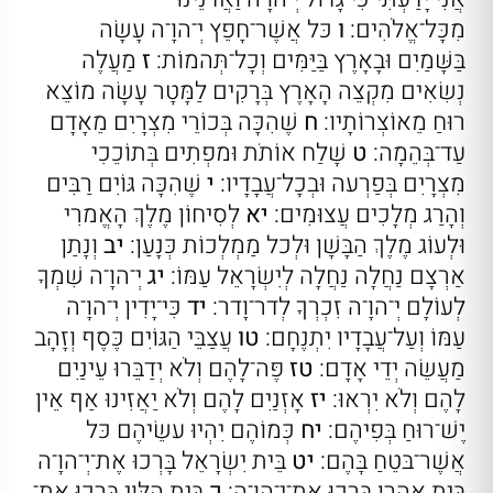
מִכָּל־אֱלֹהִים:
ו
כּל אֲשֶׁר־חָפֵץ יְ־הוָ־ה עָשָׂה
בַּשָּׁמַיִם וּבָאָרֶץ בַּיַּמִּים וְכָל־תְּהמוֹת:
ז
מַעֲלֶה
נְשִׂאִים מִקְצֵה הָאָרֶץ בְּרָקִים לַמָּטָר עָשָׂה מוֹצֵא
רוּחַ מֵאוֹצְרוֹתָיו:
ח
שֶׁהִכָּה בְּכוֹרֵי מִצְרָיִם מֵאָדָם
עַד־בְּהֵמָה:
ט
שָׁלַח אוֹתֹת וּמפְתִים בְּתוֹכֵכִי
מִצְרָיִם בְּפַרְעה וּבְכָל־עֲבָדָיו:
י
שֶׁהִכָּה גּוֹיִם רַבִּים
וְהָרַג מְלָכִים עֲצוּמִים:
יא
לְסִיחוֹן מֶלֶךְ הָאֱמרִי
וּלְעוֹג מֶלֶךְ הַבָּשָׁן וּלְכל מַמְלְכוֹת כְּנָעַן:
יב
וְנָתַן
אַרְצָם נַחֲלָה נַחֲלָה לְיִשְׂרָאֵל עַמּוֹ:
יג
יְ־הוָ־ה שִׁמְךָ
לְעוֹלָם יְ־הוָ־ה זִכְרְךָ לְדר־וָדר:
יד
כִּי־יָדִין יְ־הוָ־ה
עַמּוֹ וְעַל־עֲבָדָיו יִתְנֶחָם:
טו
עֲצַבֵּי הַגּוֹיִם כֶּסֶף וְזָהָב
מַעֲשֵׂה יְדֵי אָדָם:
טז
פֶּה־לָהֶם וְלֹא יְדַבֵּרוּ עֵינַיִם
לָהֶם וְלֹא יִרְאוּ:
יז
אָזְנַיִם לָהֶם וְלֹא יַאֲזִינוּ אַף אֵין
יֶשׁ־רוּחַ בְּפִיהֶם:
יח
כְּמוֹהֶם יִהְיוּ עשֵׂיהֶם כּל
אֲשֶׁר־בּטֵחַ בָּהֶם:
יט
בֵּית יִשְׂרָאֵל בָּרְכוּ אֶת־יְ־הוָ־ה
בֵּית אַהֲרן בָּרְכוּ אֶת־יְ־הוָ־ה:
כ
בֵּית הַלֵּוִי בָּרְכוּ אֶת־