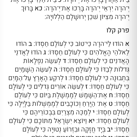
יְ־הוָ־ה יִרְאֵי יְ־הוָ־ה בָּרְכוּ אֶת־יְ־הוָ־ה:
כא
בָּרוּךְ
יְ־הוָ־ה מִצִּיּוֹן שׁכֵן יְרוּשָׁלָם הַלְלוּיָהּ:
פרק קלו
א
הוֹדוּ לַי־הוָ־ה כִּי־טוֹב כִּי לְעוֹלָם חַסְדּוֹ:
ב
הוֹדוּ
לֵאלֹהֵי הָאֱלֹהִים כִּי לְעוֹלָם חַסְדּוֹ:
ג
הוֹדוּ לַאֲדנֵי
הָאֲדנִים כִּי לְעוֹלָם חַסְדּוֹ:
ד
לְעשֵׂה נִפְלָאוֹת
גְּדלוֹת לְבַדּוֹ כִּי לְעוֹלָם חַסְדּוֹ:
ה
לְעשֵׂה הַשָּׁמַיִם
בִּתְבוּנָה כִּי לְעוֹלָם חַסְדּוֹ:
ו
לְרקַע הָאָרֶץ עַל־הַמָּיִם
כִּי לְעוֹלָם חַסְדּוֹ:
ז
לְעשֵׂה אוֹרִים גְּדלִים כִּי לְעוֹלָם
חַסְדּוֹ:
ח
אֶת־הַשֶּׁמֶשׁ לְמֶמְשֶׁלֶת בַּיּוֹם כִּי לְעוֹלָם
חַסְדּוֹ:
ט
אֶת־ הַיָּרֵחַ וְכוֹכָבִים לְמֶמְשְׁלוֹת בַּלָּיְלָה כִּי
לְעוֹלָם חַסְדּוֹ:
י
לְמַכֵּה מִצְרַיִם בִּבְכוֹרֵיהֶם כִּי
לְעוֹלָם חַסְדּוֹ:
יא
וַיּוֹצֵא יִשְׂרָאֵל מִתּוֹכָם כִּי לְעוֹלָם
חַסְדּוֹ:
יב
בְּיָד חֲזָקָה וּבִזְרוֹעַ נְטוּיָה כִּי לְעוֹלָם