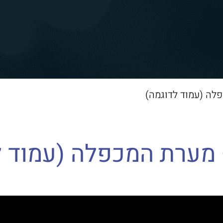
לה (עמוד לדוגמה)
 מערת המכפלה (עמוד ל