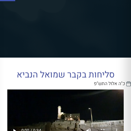
סליחות בקבר שמואל הנביא
כ"ה אלול התש"פ