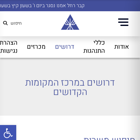
קבר רחל אמנו נסגר ביום ו' בשעון קיץ בשעה 4:45
חיפוש
כללי
הצהרת
אודות
דרושים
מכרזים
התנהגות
נגישות
דרושים במרכז המקומות
הקדושים
פתח